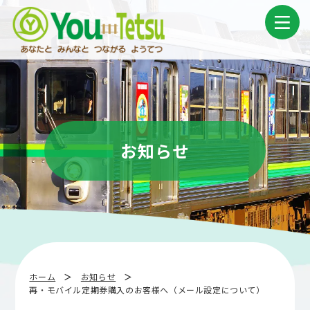
コ
ナ
ン
ビ
テ
ゲ
ン
ー
ツ
シ
へ
ョ
ス
ン
キ
に
ッ
移
プ
動
お知らせ
ホーム
お知らせ
再・モバイル定期券購入のお客様へ（メール設定について）