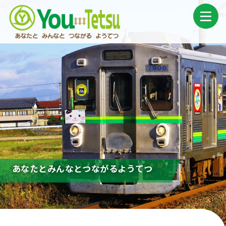
コ
ナ
ン
ビ
テ
ゲ
ン
ー
ツ
シ
へ
ョ
ス
ン
キ
に
ッ
移
プ
動
あなたと
みんなと
つながる
ようてつ