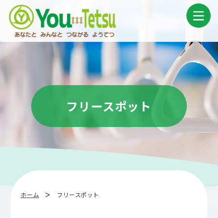
コ
ナ
ン
ビ
テ
ゲ
ン
ー
ツ
シ
へ
ョ
ス
ン
キ
に
ッ
移
プ
動
フリースポット
ホーム
フリースポット