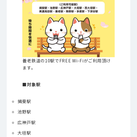
養老鉄道の
10
駅で
FREE Wi-Fi
がご利用頂け
ます。
■
対象駅
揖斐駅
池野駅
広神戸駅
大垣駅