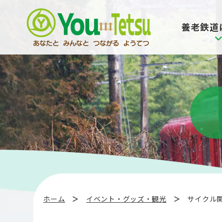
コ
ナ
ン
ビ
養老鉄道
テ
ゲ
ン
ー
ツ
シ
へ
ョ
ス
ン
キ
に
ッ
移
プ
動
ホーム
イベント・グッズ・観光
サイクル