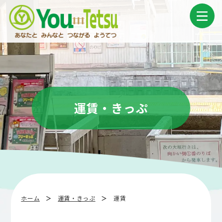
コ
ナ
ン
ビ
テ
ゲ
ン
ー
ツ
シ
へ
ョ
ス
ン
キ
に
ッ
移
プ
動
運賃・きっぷ
ホーム
運賃・きっぷ
運賃