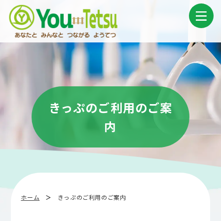
コ
ナ
ン
ビ
テ
ゲ
ン
ー
ツ
シ
へ
ョ
ス
ン
キ
に
ッ
移
プ
動
きっぷのご利用のご案
内
ホーム
きっぷのご利用のご案内