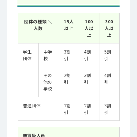
団体の種類 ＼
15人
100
300
人数
以上
人以
人以
上
上
学生
中学
3割
4割
5割
団体
校
引
引
引
その
2割
3割
4割
他の
引
引
引
学校
普通団体
1割
2割
3割
引
引
引
無賃扱人員