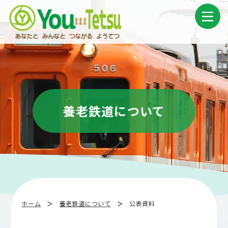
コ
ナ
ン
ビ
テ
ゲ
ン
ー
ツ
シ
へ
ョ
ス
ン
キ
に
ッ
移
プ
動
養老鉄道について
ホーム
養老鉄道について
公表資料