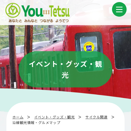
コ
ナ
ン
ビ
テ
ゲ
ン
ー
ツ
シ
へ
ョ
ス
ン
キ
に
ッ
移
プ
動
イベント・グッズ・観
光
ホーム
イベント・グッズ・観光
サイクル関連
沿線観光情報・グルメマップ