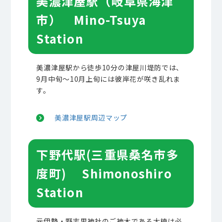
美濃津屋駅（岐阜県海津
市） Mino-Tsuya
Station
美濃津屋駅から徒歩10分の津屋川堤防では、
9月中旬～10月上旬には彼岸花が咲き乱れま
す。
美濃津屋駅周辺マップ
下野代駅(三重県桑名市多
度町) Shimonoshiro
Station
元伊勢・野志里神社のご神木である大楠は必