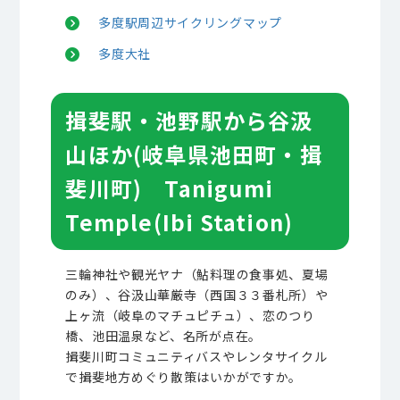
多度駅周辺サイクリングマップ
多度大社
揖斐駅・池野駅から谷汲
山ほか(岐阜県池田町・揖
斐川町) Tanigumi
Temple(Ibi Station)
三輪神社や観光ヤナ（鮎料理の食事処、夏場
のみ）、谷汲山華厳寺（西国３３番札所）や
上ヶ流（岐阜のマチュピチュ）、恋のつり
橋、池田温泉など、名所が点在。
揖斐川町コミュニティバスやレンタサイクル
で揖斐地方めぐり散策はいかがですか。