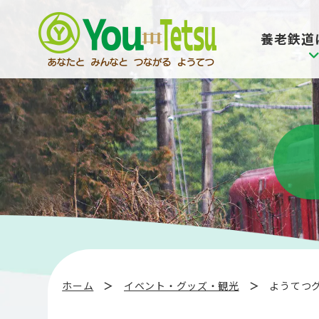
コ
ナ
ン
ビ
養老鉄道
テ
ゲ
ン
ー
ツ
シ
へ
ョ
ス
ン
キ
に
ッ
移
プ
動
ホーム
イベント・グッズ・観光
ようてつ