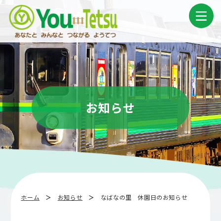
コ
ナ
ン
ビ
テ
ゲ
ン
ー
ツ
シ
へ
ョ
ス
ン
キ
に
ッ
移
プ
動
お知らせ
ホーム
お知らせ
なばなの里 休園日のお知らせ