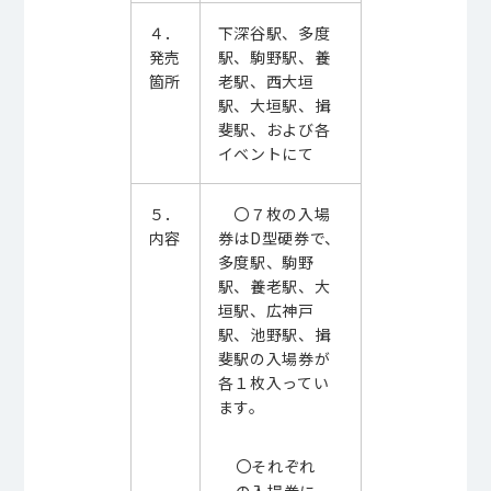
４．
下深谷駅、多度
発売
駅、駒野駅、養
箇所
老駅、西大垣
駅、大垣駅、揖
斐駅、および各
イベントにて
５．
〇７枚の入場
内容
券は
D
型硬券で、
多度駅、駒野
駅、養老駅、大
垣駅、広神戸
駅、池野駅、揖
斐駅の入場券が
各１枚入ってい
ます。
〇それぞれ