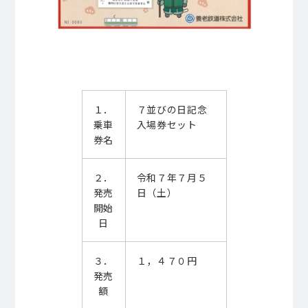
１．
７並びの日記念
乗車
入場券セット
券名
２．
令和７年７月５
発売
日（土）
開始
日
３．
１，４７０円
発売
額