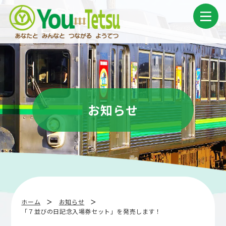
コ
ナ
ン
ビ
テ
ゲ
ン
ー
ツ
シ
へ
ョ
ス
ン
キ
に
ッ
移
プ
動
お知らせ
ホーム
お知らせ
「７並びの日記念入場券セット」を発売します！