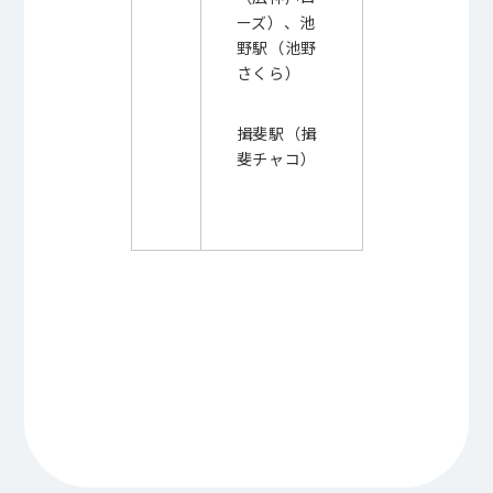
ーズ）、池
野駅（池野
さくら）
揖斐駅（揖
斐チャコ）