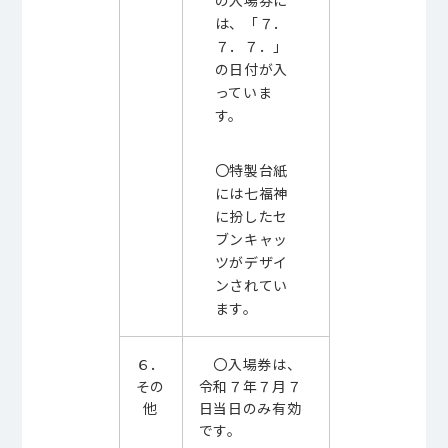
の入場券に
は、「７．
７．７．」
の日付が入
っていま
す。
〇特製台紙
には七福神
に扮したセ
ブンキャッ
ツがデザイ
ンされてい
ます。
６．
〇入場券は、
その
令和７年７月７
他
日当日のみ有効
です。