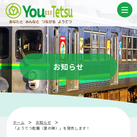
コ
ナ
ン
ビ
テ
ゲ
ン
ー
ツ
シ
へ
ョ
ス
ン
キ
に
ッ
移
プ
動
お知らせ
ホーム
お知らせ
「ようてつ乾麺（夏の陣）」を発売します！