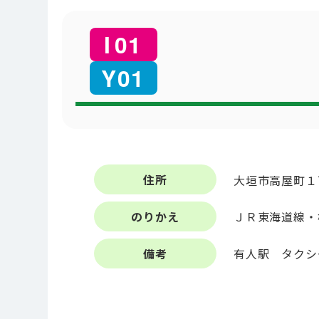
01
01
住所
大垣市高屋町１丁
のりかえ
ＪＲ東海道線・
備考
有人駅 タク