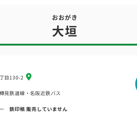
おおがき
大垣
目130-2
樽見鉄道線・名阪近鉄バス
シー
鉄印帳 販売していません