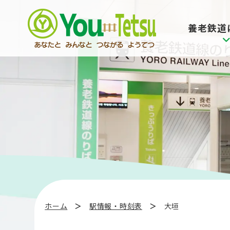
コ
ナ
ン
ビ
養老鉄道
テ
ゲ
ン
ー
ツ
シ
へ
ョ
ス
ン
キ
に
ッ
移
プ
動
ホーム
駅情報・時刻表
大垣