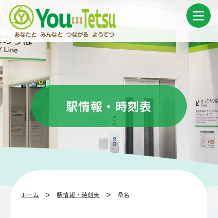
コ
ナ
ン
ビ
テ
ゲ
ン
ー
ツ
シ
へ
ョ
ス
ン
キ
に
ッ
移
プ
動
駅情報・時刻表
ホーム
駅情報・時刻表
桑名