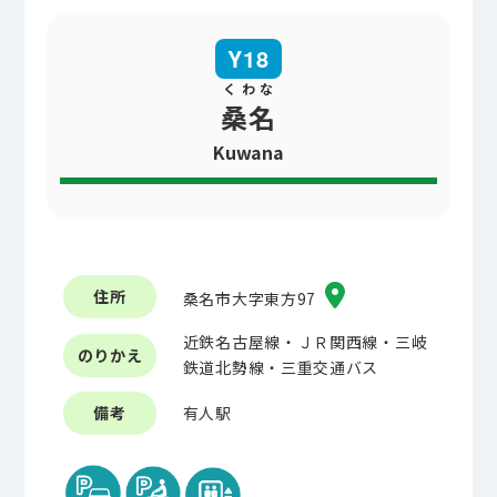
18
くわな
桑名
Kuwana
住所
桑名市大字東方97
近鉄名古屋線・ＪＲ関西線・三岐
のりかえ
鉄道北勢線・三重交通バス
備考
有人駅