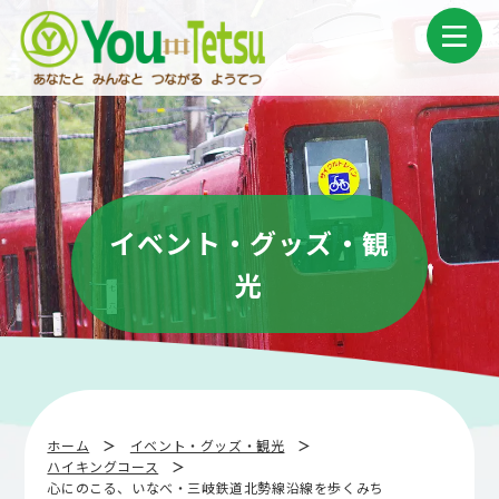
コ
ナ
ン
ビ
テ
ゲ
ン
ー
ツ
シ
へ
ョ
ス
ン
キ
に
ッ
移
プ
動
イベント・グッズ・観
光
ホーム
イベント・グッズ・観光
ハイキングコース
心にのこる、いなべ・三岐鉄道北勢線沿線を歩くみち