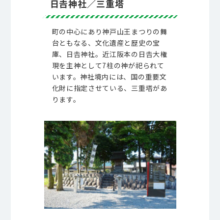
日𠮷神社／三重塔
町の中心にあり神戸山王まつりの舞
台ともなる、文化遺産と歴史の宝
庫、日𠮷神社。近江阪本の日𠮷大権
現を主神として7柱の神が祀られて
います。神社境内には、国の重要文
化財に指定させている、三重塔があ
ります。